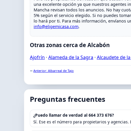
una excelente opción ya que nuestros agentes inm
Mancha revisan todos los anuncios. No hay cuota
5% según el servicio elegido. Si no puedes toma
lo hará por ti. Para más información, envíanos 
info@eligemicasa.com
.
Otras zonas cerca de Alcabón
Ajofrín
·
Alameda de la Sagra
·
Alcaudete de la
⬅️
Anterior: Albarreal de Tajo
Preguntas frecuentes
¿Puedo llamar de verdad al 664 373 676?
Sí. Ese es el número para propietarios y agencias.