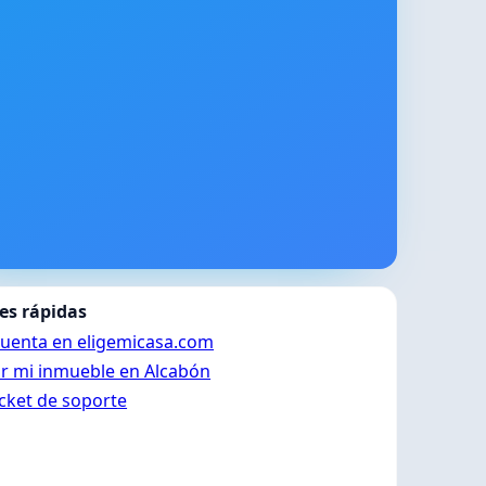
es rápidas
cuenta en eligemicasa.com
ar mi inmueble en Alcabón
icket de soporte