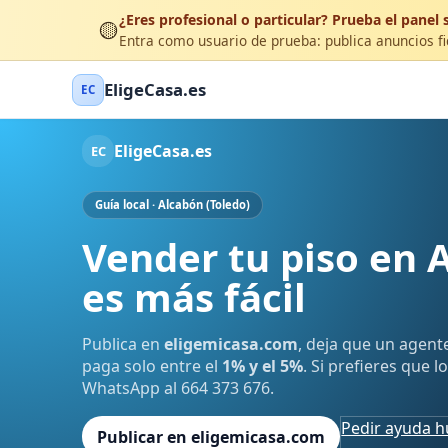
¿Eres profesional o particular? Prueba el panel s
🟡
Entra como usuario de prueba: publica anuncios fic
EligeCasa.es
EC
EligeCasa.es
EC
Guía local · Alcabón (Toledo)
Vender tu piso en 
es más fácil
Publica en
eligemicasa.com
, deja que un agent
paga solo entre el
1% y el 5%
. Si prefieres que 
WhatsApp al 664 373 676.
Pedir ayuda 
Publicar en eligemicasa.com