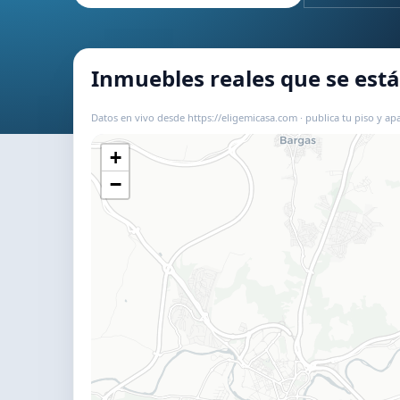
Inmuebles reales que se es
Datos en vivo desde https://eligemicasa.com · publica tu piso y apa
+
−