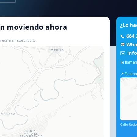
¿Lo ha
tán moviendo ahora
📞
664 
recerá en este circuito.
💬
Wha
✉️
inf
📍 Usar este mapa
Te llamam
📍 Estamos
Calle Redo