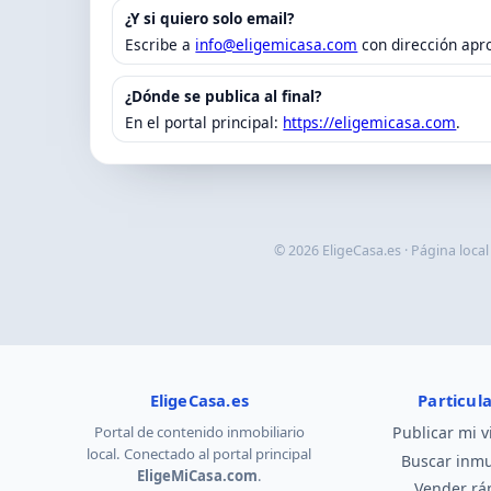
¿Y si quiero solo email?
Escribe a
info@eligemicasa.com
con dirección apro
¿Dónde se publica al final?
En el portal principal:
https://eligemicasa.com
.
© 2026 EligeCasa.es · Página loca
EligeCasa.es
Particul
Portal de contenido inmobiliario
Publicar mi v
local. Conectado al portal principal
Buscar inm
EligeMiCasa.com
.
Vender rá