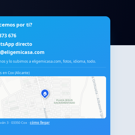
cemos por ti?
373 676
tsApp directo
o@eligemicasa.com
os y lo subimos a eligemicasa.com, fotos, idioma, todo.
 en Cox (Alicante)
🏠
ván 3 · 03350 Cox ·
cómo llegar