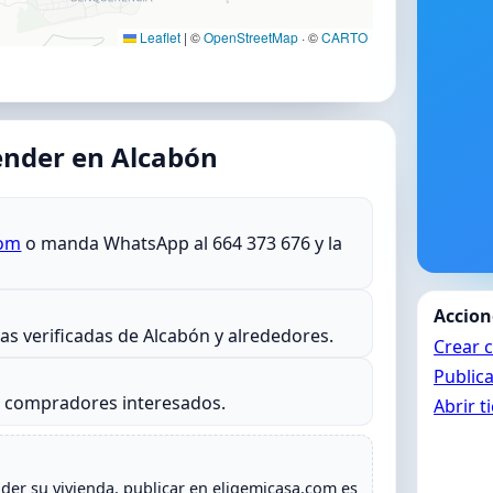
Leaflet
|
©
OpenStreetMap
· ©
CARTO
nder en Alcabón
com
o manda WhatsApp al 664 373 676 y la
Accion
rias verificadas de Alcabón y alrededores.
Crear 
Public
s compradores interesados.
Abrir t
der su vivienda, publicar en eligemicasa.com es