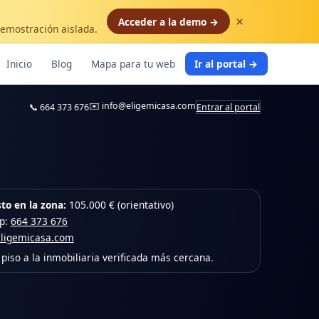
×
Acceder a la demo →
demostración aislada.
Inicio
Blog
Mapa para tu web
Ir al portal →
✉️
info@eligemicasa.com
📞
664 373 676
Entrar al portal
to en la zona:
105.000 € (orientativo)
pp:
664 373 676
eligemicasa.com
piso a la inmobiliaria verificada más cercana.