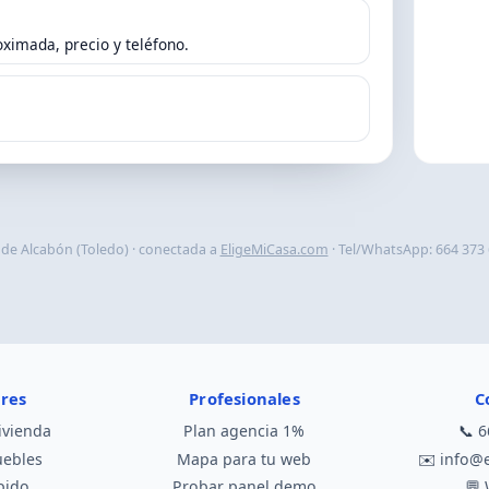
ximada, precio y teléfono.
l de Alcabón (Toledo) · conectada a
EligeMiCasa.com
· Tel/WhatsApp: 664 373 
ares
Profesionales
C
ivienda
Plan agencia 1%
📞
6
uebles
Mapa para tu web
✉️
info@
pido
Probar panel demo
💬