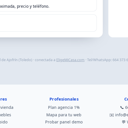
ximada, precio y teléfono.
l de Ajofrín (Toledo) · conectada a
EligeMiCasa.com
· Tel/WhatsApp: 664 373 6
ares
Profesionales
C
ivienda
Plan agencia 1%
📞
6
uebles
Mapa para tu web
✉️
info@
pido
Probar panel demo
💬