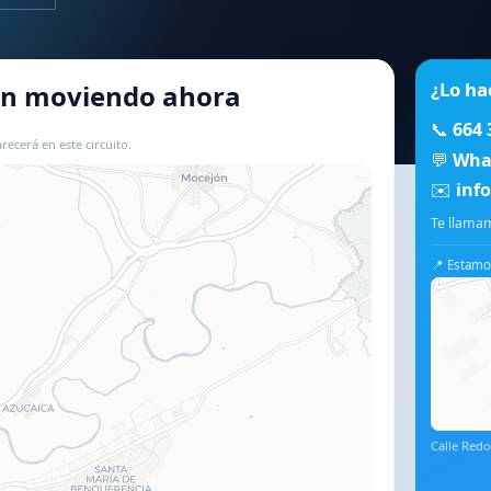
¿Lo ha
tán moviendo ahora
📞
664 
recerá en este circuito.
💬
Wha
✉️
inf
📍 Usar este mapa
Te llamam
📍 Estamos
Calle Redo