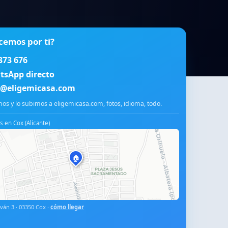
cemos por ti?
373 676
tsApp directo
o@eligemicasa.com
os y lo subimos a eligemicasa.com, fotos, idioma, todo.
 en Cox (Alicante)
🏠
ván 3 · 03350 Cox ·
cómo llegar