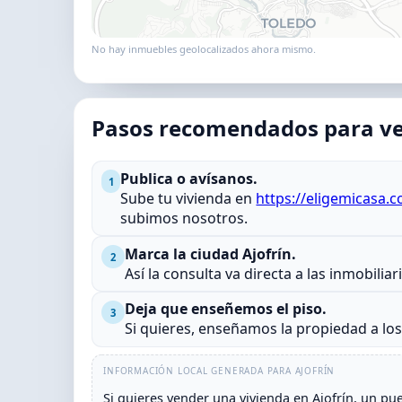
No hay inmuebles geolocalizados ahora mismo.
Pasos recomendados para ve
Publica o avísanos.
1
Sube tu vivienda en
https://eligemicasa.
subimos nosotros.
Marca la ciudad Ajofrín.
2
Así la consulta va directa a las inmobiliar
Deja que enseñemos el piso.
3
Si quieres, enseñamos la propiedad a lo
INFORMACIÓN LOCAL GENERADA PARA AJOFRÍN
Si quieres vender una vivienda en Ajofrín, un pu