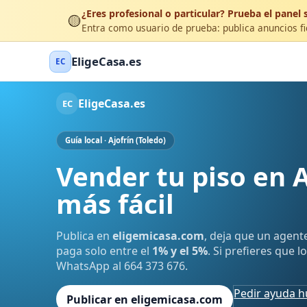
¿Eres profesional o particular? Prueba el panel s
🟡
Entra como usuario de prueba: publica anuncios fic
EligeCasa.es
EC
EligeCasa.es
EC
Guía local · Ajofrín (Toledo)
Vender tu piso en A
más fácil
Publica en
eligemicasa.com
, deja que un agent
paga solo entre el
1% y el 5%
. Si prefieres que 
WhatsApp al 664 373 676.
Pedir ayuda 
Publicar en eligemicasa.com