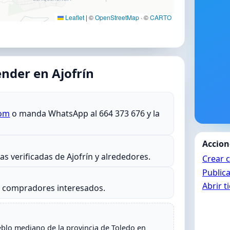
Leaflet
|
©
OpenStreetMap
· ©
CARTO
nder en Ajofrín
com
o manda WhatsApp al 664 373 676 y la
Accion
ias verificadas de Ajofrín y alrededores.
Crear 
Publica
Abrir t
s compradores interesados.
eblo mediano de la provincia de Toledo en