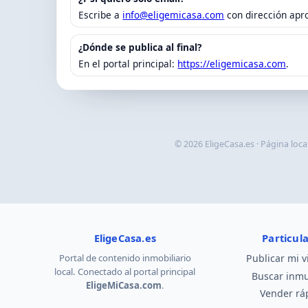
Escribe a
info@eligemicasa.com
con dirección apro
¿Dónde se publica al final?
En el portal principal:
https://eligemicasa.com
.
© 2026 EligeCasa.es · Página loca
EligeCasa.es
Particul
Portal de contenido inmobiliario
Publicar mi v
local. Conectado al portal principal
Buscar inm
EligeMiCasa.com
.
Vender rá