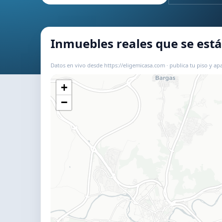
Inmuebles reales que se es
Datos en vivo desde https://eligemicasa.com · publica tu piso y apa
+
−