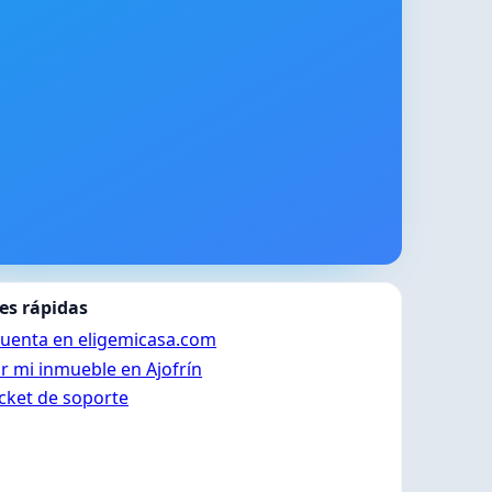
es rápidas
cuenta en eligemicasa.com
r mi inmueble en Ajofrín
icket de soporte