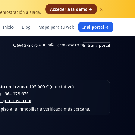
×
Acceder a la demo →
demostración aislada.
Inicio
Blog
Mapa para tu web
Ir al portal →
✉️
info@eligemicasa.com
📞
664 373 676
Entrar al portal
to en la zona:
105.000 € (orientativo)
pp:
664 373 676
eligemicasa.com
piso a la inmobiliaria verificada más cercana.