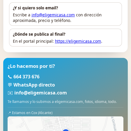
¿Y si quiero solo email?
Escribe a
info@eligemicasa.com
con dirección
aproximada, precio y teléfono.
¿Dónde se publica al final?
En el portal principal:
https://eligemicasa.com
.
¿Lo hacemos por ti?
📞
664 373 676
💬
WhatsApp directo
✉️
info@eligemicasa.com
Te llamamos y lo subimos a eligemicasa.com, fotos, idioma, todo.
📍 Estamos en Cox (Alicante)