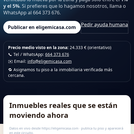
y el 5%
. Si prefieres que lo hagamos nosotros, llama o
WhatsApp al 664 373 676.
Pedir ayuda humana
Publicar en eligemicasa.com
Precio medio visto en la zona:
24.333 € (orientativo)
📞 Tel / WhatsApp:
664 373 676
✉️ Email:
info@eligemicasa.com
🔁 Asignamos tu piso a la inmobiliaria verificada más
cercana.
Inmuebles reales que se están
moviendo ahora
Datos en vivo desde https://eligemicasa.com · publica tu piso y aparecerá
en este circuito.