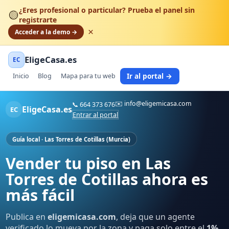
¿Eres profesional o particular? Prueba el panel sin
🟡
registrarte
×
Acceder a la demo →
EligeCasa.es
EC
Ir al portal →
Inicio
Blog
Mapa para tu web
✉️
info@eligemicasa.com
📞
664 373 676
EligeCasa.es
EC
Entrar al portal
Guía local · Las Torres de Cotillas (Murcia)
Vender tu piso en Las
Torres de Cotillas ahora es
más fácil
Publica en
eligemicasa.com
, deja que un agente
verificado lo mueva por la zona y paga solo entre el
1%