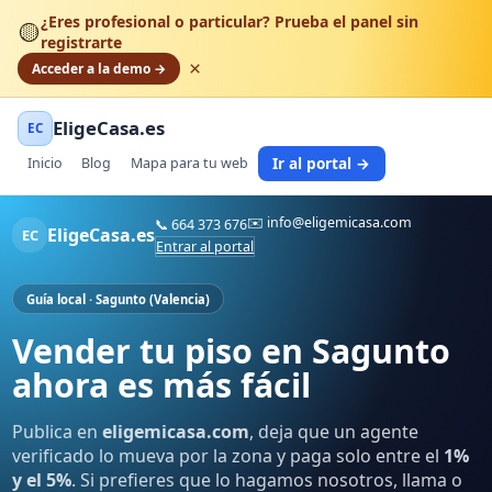
¿Eres profesional o particular? Prueba el panel sin
🟡
registrarte
×
Acceder a la demo →
EligeCasa.es
EC
Ir al portal →
Inicio
Blog
Mapa para tu web
✉️
info@eligemicasa.com
📞
664 373 676
EligeCasa.es
EC
Entrar al portal
Guía local · Sagunto (Valencia)
Vender tu piso en Sagunto
ahora es más fácil
Publica en
eligemicasa.com
, deja que un agente
verificado lo mueva por la zona y paga solo entre el
1%
y el 5%
. Si prefieres que lo hagamos nosotros, llama o