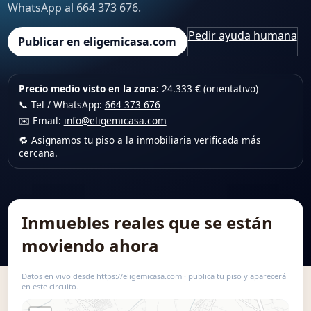
WhatsApp al 664 373 676.
Pedir ayuda humana
Publicar en eligemicasa.com
Precio medio visto en la zona:
24.333 € (orientativo)
📞 Tel / WhatsApp:
664 373 676
✉️ Email:
info@eligemicasa.com
🔁 Asignamos tu piso a la inmobiliaria verificada más
cercana.
Inmuebles reales que se están
moviendo ahora
Datos en vivo desde https://eligemicasa.com · publica tu piso y aparecerá
en este circuito.