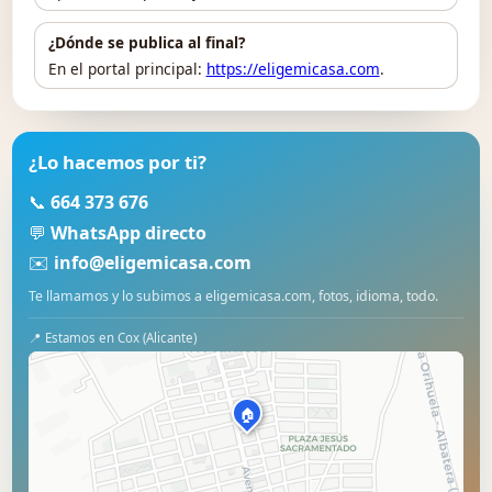
¿Dónde se publica al final?
En el portal principal:
https://eligemicasa.com
.
¿Lo hacemos por ti?
📞
664 373 676
💬
WhatsApp directo
✉️
info@eligemicasa.com
Te llamamos y lo subimos a eligemicasa.com, fotos, idioma, todo.
📍 Estamos en Cox (Alicante)
🏠