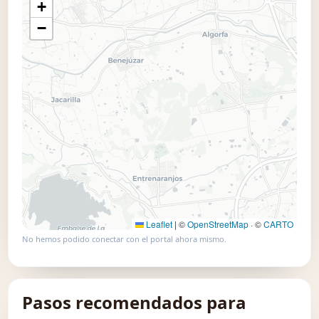
+
📍 Usar este mapa
−
Leaflet
|
©
OpenStreetMap
· ©
CARTO
No hemos podido conectar con el portal ahora mismo.
Pasos recomendados para