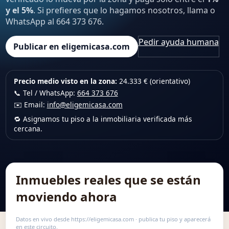
y el 5%
. Si prefieres que lo hagamos nosotros, llama o
WhatsApp al 664 373 676.
Pedir ayuda humana
Publicar en eligemicasa.com
Precio medio visto en la zona:
24.333 € (orientativo)
📞 Tel / WhatsApp:
664 373 676
✉️ Email:
info@eligemicasa.com
🔁 Asignamos tu piso a la inmobiliaria verificada más
cercana.
Inmuebles reales que se están
moviendo ahora
Datos en vivo desde https://eligemicasa.com · publica tu piso y aparecerá
en este circuito.