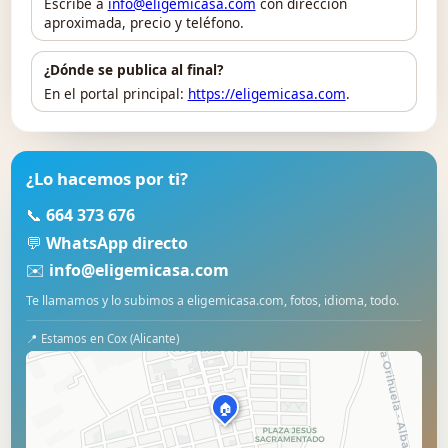
Escribe a
info@eligemicasa.com
con dirección
aproximada, precio y teléfono.
¿Dónde se publica al final?
En el portal principal:
https://eligemicasa.com
.
¿Lo hacemos por ti?
📞
664 373 676
💬
WhatsApp directo
✉️
info@eligemicasa.com
Te llamamos y lo subimos a eligemicasa.com, fotos, idioma, todo.
📍 Estamos en Cox (Alicante)
🏠