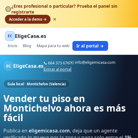
¿Eres profesional o particular? Prueba el panel sin
🟡
registrarte
×
Acceder a la demo →
EligeCasa.es
EC
Ir al portal →
Inicio
Blog
Mapa para tu web
✉️
info@eligemicasa.com
📞
664 373 676
EligeCasa.es
EC
Entrar al portal
Guía local · Montichelvo (Valencia)
Vender tu piso en
Montichelvo ahora es más
fácil
Publica en
eligemicasa.com
, deja que un agente
verificado lo mueva por la zona y paga solo entre el
1%