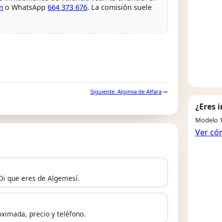
m
o WhatsApp
664 373 676
. La comisión suele
Siguiente: Algimia de Alfara
➡️
¿Eres 
Modelo 1
Ver có
 Di que eres de Algemesí.
ximada, precio y teléfono.