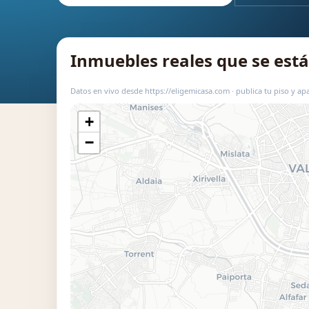
Inmuebles reales que se es
Datos en vivo desde https://eligemicasa.com · publica tu piso y apa
+
−