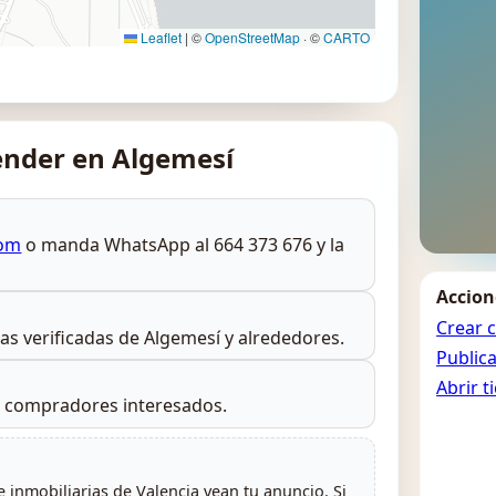
Leaflet
|
©
OpenStreetMap
· ©
CARTO
nder en Algemesí
com
o manda WhatsApp al 664 373 676 y la
Accion
Crear 
rias verificadas de Algemesí y alrededores.
Public
Abrir t
s compradores interesados.
 inmobiliarias de Valencia vean tu anuncio. Si