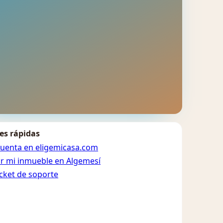
es rápidas
cuenta en eligemicasa.com
ar mi inmueble en Algemesí
icket de soporte