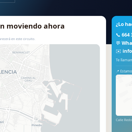
¿Lo ha
tán moviendo ahora
📞
664 
recerá en este circuito.
💬
Wha
✉️
inf
📍 Usar este mapa
Te llamam
📍 Estamos
Calle Redo