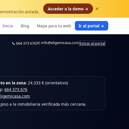
×
Acceder a la demo →
demostración aislada.
Inicio
Blog
Mapa para tu web
Ir al portal →
✉️
info@eligemicasa.com
📞
664 373 676
Entrar al portal
to en la zona:
24.333 € (orientativo)
pp:
664 373 676
eligemicasa.com
piso a la inmobiliaria verificada más cercana.