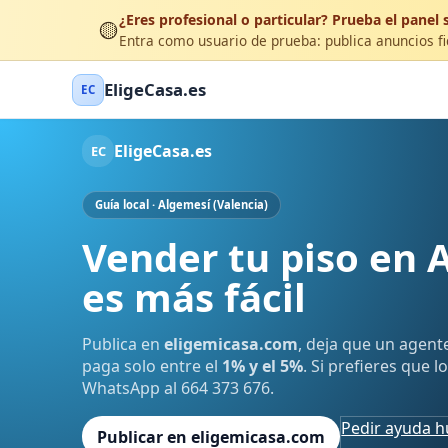
¿Eres profesional o particular? Prueba el panel s
🟡
Entra como usuario de prueba: publica anuncios fic
EligeCasa.es
EC
EligeCasa.es
EC
Guía local · Algemesí (Valencia)
Vender tu piso en 
es más fácil
Publica en
eligemicasa.com
, deja que un agent
paga solo entre el
1% y el 5%
. Si prefieres que 
WhatsApp al 664 373 676.
Pedir ayuda 
Publicar en eligemicasa.com