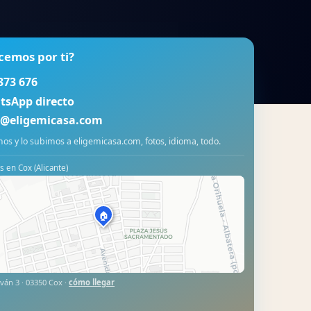
cemos por ti?
373 676
tsApp directo
o@eligemicasa.com
os y lo subimos a eligemicasa.com, fotos, idioma, todo.
 en Cox (Alicante)
🏠
ván 3 · 03350 Cox ·
cómo llegar