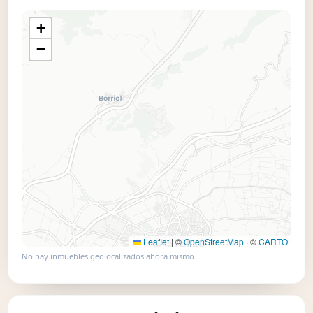
+
📍 Usar este mapa
−
Leaflet
|
©
OpenStreetMap
· ©
CARTO
No hay inmuebles geolocalizados ahora mismo.