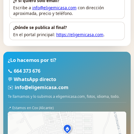
¿Y si quiero solo email?
Escribe a
info@eligemicasa.com
con dirección
aproximada, precio y teléfono.
¿Dónde se publica al final?
En el portal principal:
https://eligemicasa.com
.
¿Lo hacemos por ti?
📞
664 373 676
💬
WhatsApp directo
✉️
info@eligemicasa.com
Te llamamos y lo subimos a eligemicasa.com, fotos, idioma, todo.
📍 Estamos en Cox (Alicante)
🏠