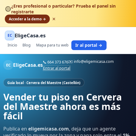
¿Eres profesional o particular? Prueba el panel sin
🟡
registrarte
×
Acceder a la demo →
EligeCasa.es
EC
Ir al portal →
Inicio
Blog
Mapa para tu web
✉️
info@eligemicasa.com
📞
664 373 676
EligeCasa.es
EC
Entrar al portal
Guía local · Cervera del Maestre (Castellón)
Vender tu piso en Cervera
del Maestre ahora es más
fácil
Publica en
eligemicasa.com
, deja que un agente
verificado lo mueva por la zona y paga solo entre el
1%