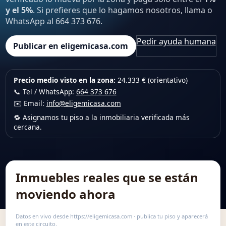
y el 5%
. Si prefieres que lo hagamos nosotros, llama o
WhatsApp al 664 373 676.
Pedir ayuda humana
Publicar en eligemicasa.com
Precio medio visto en la zona:
24.333 € (orientativo)
📞 Tel / WhatsApp:
664 373 676
✉️ Email:
info@eligemicasa.com
🔁 Asignamos tu piso a la inmobiliaria verificada más
cercana.
Inmuebles reales que se están
moviendo ahora
Datos en vivo desde https://eligemicasa.com · publica tu piso y aparecerá
en este circuito.