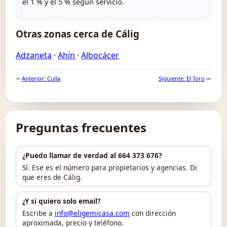
el 1 % y el 5 % según servicio.
Otras zonas cerca de Cálig
Adzaneta
·
Ahín
·
Albocácer
⬅️
Anterior: Culla
Siguiente: El Toro
➡️
Preguntas frecuentes
¿Puedo llamar de verdad al 664 373 676?
Sí. Ese es el número para propietarios y agencias. Di
que eres de Cálig.
¿Y si quiero solo email?
Escribe a
info@eligemicasa.com
con dirección
aproximada, precio y teléfono.