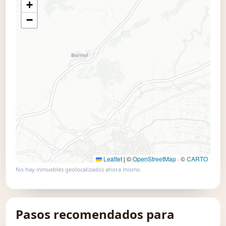
+
📍 Usar este mapa
−
Leaflet
|
©
OpenStreetMap
· ©
CARTO
No hay inmuebles geolocalizados ahora mismo.
Pasos recomendados para