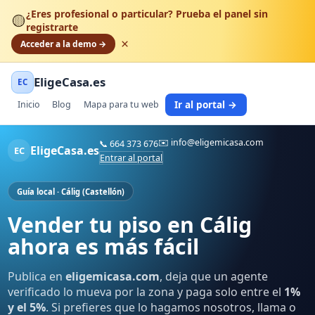
¿Eres profesional o particular? Prueba el panel sin
🟡
registrarte
×
Acceder a la demo →
EligeCasa.es
EC
Ir al portal →
Inicio
Blog
Mapa para tu web
✉️
info@eligemicasa.com
📞
664 373 676
EligeCasa.es
EC
Entrar al portal
Guía local · Cálig (Castellón)
Vender tu piso en Cálig
ahora es más fácil
Publica en
eligemicasa.com
, deja que un agente
verificado lo mueva por la zona y paga solo entre el
1%
y el 5%
. Si prefieres que lo hagamos nosotros, llama o