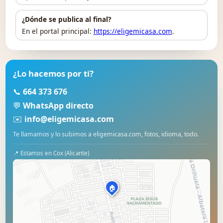
¿Dónde se publica al final?
En el portal principal:
https://eligemicasa.com
.
¿Lo hacemos por ti?
📞
664 373 676
💬
WhatsApp directo
✉️
info@eligemicasa.com
Te llamamos y lo subimos a eligemicasa.com, fotos, idioma, todo.
📍 Estamos en Cox (Alicante)
🏠