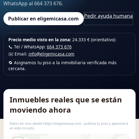
WhatsApp al 664 373 676.
Pedir ayuda humana
Publicar en eligemicasa.com
Precio medio visto en la zona:
24.333 € (orientativo)
📞 Tel / WhatsApp:
664 373 676
✉️ Email:
info@eligemicasa.com
🔁 Asignamos tu piso a la inmobiliaria verificada más
cercana.
Inmuebles reales que se están
moviendo ahora
Datos en vivo desde https://eligemicasa.com · publica tu piso y aparecerá
en este circuito.