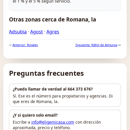
el 1 % y el 5 % según servicio.
Otras zonas cerca de Romana, la
Adsubia
·
Agost
·
Agres
⬅️
Anterior: Rojales
Siguiente: Ráfol de Almunia
➡️
Preguntas frecuentes
¿Puedo llamar de verdad al 664 373 676?
Sí. Ese es el número para propietarios y agencias. Di
que eres de Romana, la.
¿Y si quiero solo email?
Escribe a
info@eligemicasa.com
con dirección
aproximada, precio y teléfono.