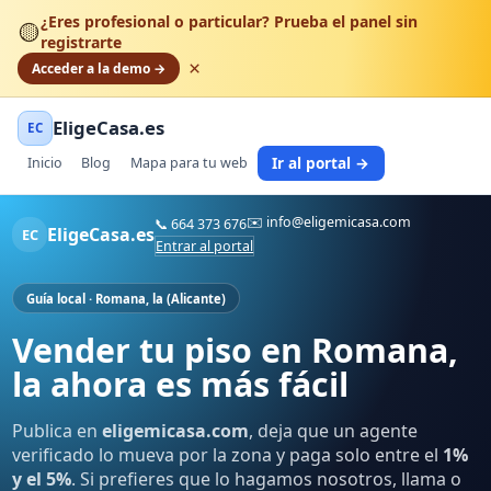
¿Eres profesional o particular? Prueba el panel sin
🟡
registrarte
×
Acceder a la demo →
EligeCasa.es
EC
Ir al portal →
Inicio
Blog
Mapa para tu web
✉️
info@eligemicasa.com
📞
664 373 676
EligeCasa.es
EC
Entrar al portal
Guía local · Romana, la (Alicante)
Vender tu piso en Romana,
la ahora es más fácil
Publica en
eligemicasa.com
, deja que un agente
verificado lo mueva por la zona y paga solo entre el
1%
y el 5%
. Si prefieres que lo hagamos nosotros, llama o