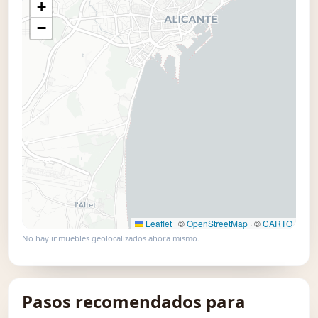
+
📍 Usar este mapa
−
Leaflet
|
©
OpenStreetMap
· ©
CARTO
No hay inmuebles geolocalizados ahora mismo.
Pasos recomendados para