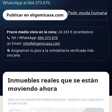
WhatsApp al 664 373 676.
Pedir ayuda humana
Publicar en eligemicasa.com
Precio medio visto en la zona:
24.333 € (orientativo)
📞 Tel / WhatsApp:
664 373 676
✉️ Email:
info@eligemicasa.com
🔁 Asignamos tu piso a la inmobiliaria verificada más
cercana.
Inmuebles reales que se están
moviendo ahora
Datos en vivo desde https://eligemicasa.com · publica tu piso y aparecerá
en este circuito.