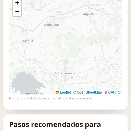
+
📍 Usar este mapa
−
Leaflet
|
©
OpenStreetMap
· ©
CARTO
No hemos podido conectar con el portal ahora mismo.
Pasos recomendados para