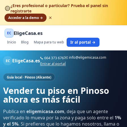
¿Eres profesional o particular? Prueba el panel sin
🟡
registrarte
×
Acceder a la demo →
EligeCasa.es
EC
Ir al portal →
Inicio
Blog
Mapa para tu web
✉️
info@eligemicasa.com
📞
664 373 676
EligeCasa.es
EC
Entrar al portal
Guía local · Pinoso (Alicante)
Vender tu piso en Pinoso
ahora es más fácil
Publica en
eligemicasa.com
, deja que un agente
verificado lo mueva por la zona y paga solo entre el
1%
y el 5%
. Si prefieres que lo hagamos nosotros, llama o