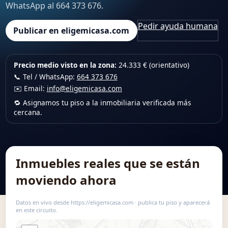
WhatsApp al 664 373 676.
Pedir ayuda humana
Publicar en eligemicasa.com
Precio medio visto en la zona:
24.333 € (orientativo)
📞 Tel / WhatsApp:
664 373 676
✉️ Email:
info@eligemicasa.com
🔁 Asignamos tu piso a la inmobiliaria verificada más
cercana.
Inmuebles reales que se están
moviendo ahora
Datos en vivo desde https://eligemicasa.com · publica tu piso y aparecerá
en este circuito.