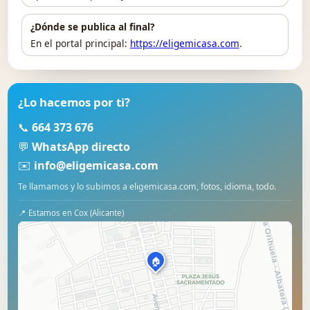
¿Dónde se publica al final?
En el portal principal:
https://eligemicasa.com
.
¿Lo hacemos por ti?
📞
664 373 676
💬
WhatsApp directo
✉️
info@eligemicasa.com
Te llamamos y lo subimos a eligemicasa.com, fotos, idioma, todo.
📍 Estamos en Cox (Alicante)
🏠