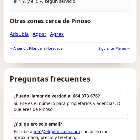
el 1 % y el 5 % según servicio.
Otras zonas cerca de Pinoso
Adsubia
·
Agost
·
Agres
⬅️
Anterior: Pilar de la Horadada
Siguiente: Planes
➡️
Preguntas frecuentes
¿Puedo llamar de verdad al 664 373 676?
Sí. Ese es el número para propietarios y agencias. Di
que eres de Pinoso.
¿Y si quiero solo email?
Escribe a
info@eligemicasa.com
con dirección
aproximada, precio y teléfono.