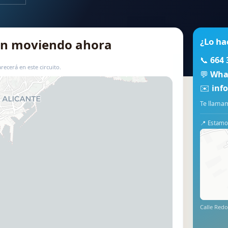
¿Lo ha
tán moviendo ahora
📞
664 
recerá en este circuito.
💬
Wha
✉️
inf
📍 Usar este mapa
Te llamam
📍 Estamos
Calle Redo