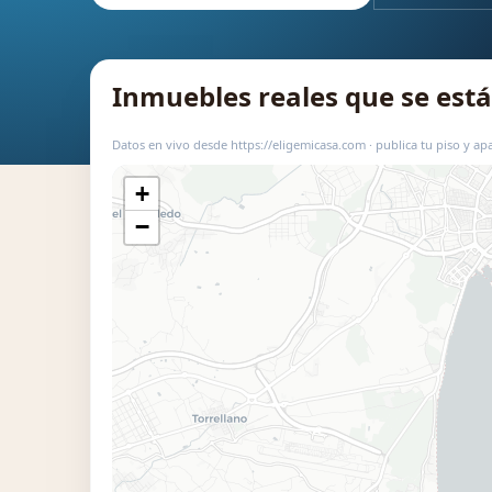
Inmuebles reales que se es
Datos en vivo desde https://eligemicasa.com · publica tu piso y apa
+
−