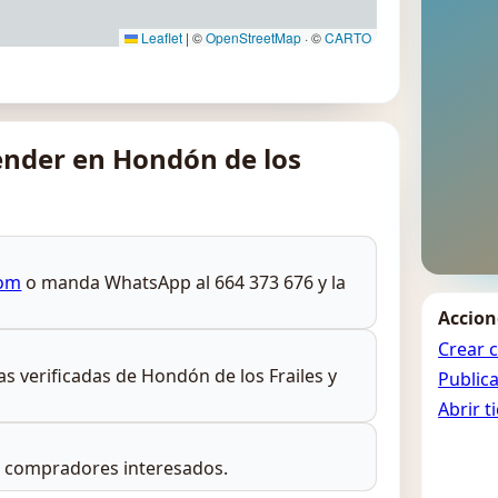
Leaflet
|
©
OpenStreetMap
· ©
CARTO
nder en Hondón de los
com
o manda WhatsApp al 664 373 676 y la
Accion
Crear 
ias verificadas de Hondón de los Frailes y
Public
Abrir t
s compradores interesados.