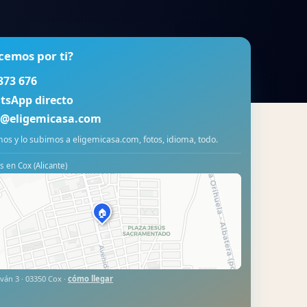
cemos por ti?
373 676
tsApp directo
o@eligemicasa.com
os y lo subimos a eligemicasa.com, fotos, idioma, todo.
 en Cox (Alicante)
🏠
ván 3 · 03350 Cox ·
cómo llegar