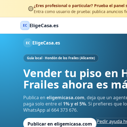
¿Eres profesional o particular? Prueba el panel s
🟡
Entra como usuario de prueba: publica anuncios fic
EligeCasa.es
EC
EligeCasa.es
EC
Guía local · Hondón de los Frailes (Alicante)
Vender tu piso en 
Frailes ahora es má
Publica en
eligemicasa.com
, deja que un agent
paga solo entre el
1% y el 5%
. Si prefieres que 
WhatsApp al 664 373 676.
Pedir ayuda 
Publicar en eligemicasa.com