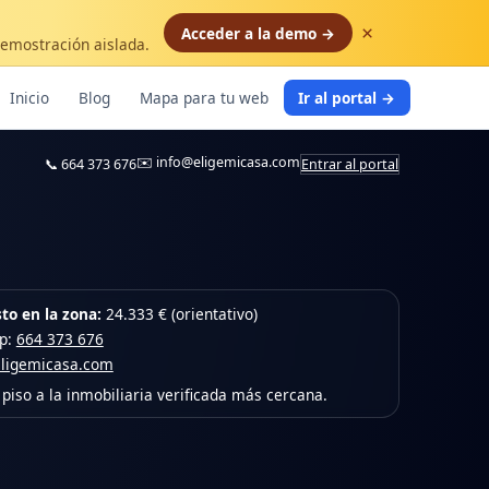
×
Acceder a la demo →
demostración aislada.
Inicio
Blog
Mapa para tu web
Ir al portal →
✉️
info@eligemicasa.com
📞
664 373 676
Entrar al portal
to en la zona:
24.333 € (orientativo)
pp:
664 373 676
eligemicasa.com
piso a la inmobiliaria verificada más cercana.