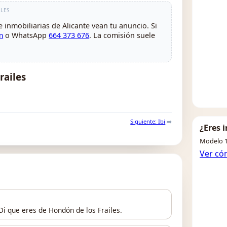
LES
 inmobiliarias de Alicante vean tu anuncio. Si
m
o WhatsApp
664 373 676
. La comisión suele
railes
Siguiente: Ibi
➡️
¿Eres 
Modelo 1
Ver có
Di que eres de Hondón de los Frailes.