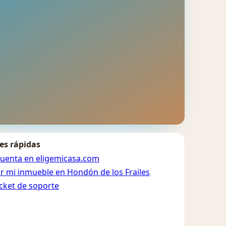
es rápidas
cuenta en eligemicasa.com
ar mi inmueble en Hondón de los Frailes
icket de soporte