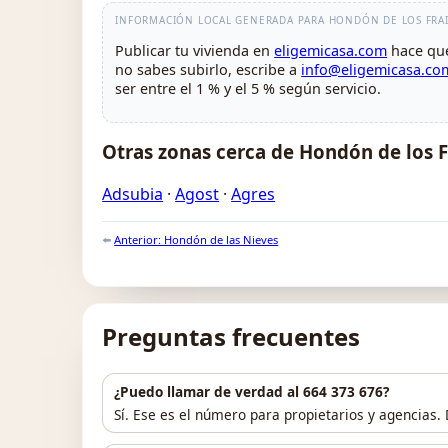
INFORMACIÓN LOCAL GENERADA PARA HONDÓN DE LOS FRAI
Publicar tu vivienda en
eligemicasa.com
hace que
no sabes subirlo, escribe a
info@eligemicasa.co
ser entre el 1 % y el 5 % según servicio.
Otras zonas cerca de Hondón de los F
Adsubia
·
Agost
·
Agres
⬅️
Anterior: Hondón de las Nieves
Preguntas frecuentes
¿Puedo llamar de verdad al 664 373 676?
Sí. Ese es el número para propietarios y agencias. 