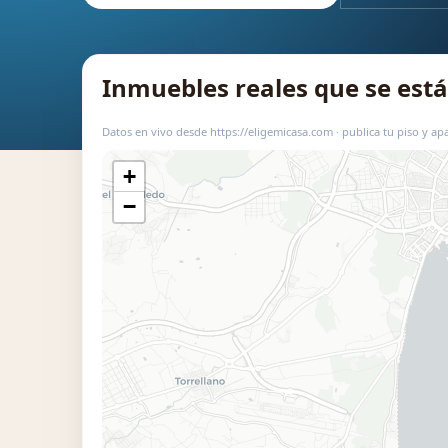
Inmuebles reales que se es
Datos en vivo desde https://eligemicasa.com · publica tu piso y apa
+
−