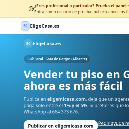
¿Eres profesional o particular? Prueba el panel s
🟡
Entra como usuario de prueba: publica anuncios fic
EligeCasa.es
EC
EligeCasa.es
EC
Guía local · Gata de Gorgos (Alicante)
Vender tu piso en 
ahora es más fácil
Publica en
eligemicasa.com
, deja que un agent
paga solo entre el
1% y el 5%
. Si prefieres que 
WhatsApp al 664 373 676.
Pedir ayuda 
Publicar en eligemicasa.com