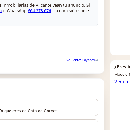
 inmobiliarias de Alicante vean tu anuncio. Si
m
o WhatsApp
664 373 676
. La comisión suele
Siguiente: Gayanes
➡️
¿Eres 
Modelo 1
Ver có
 Di que eres de Gata de Gorgos.