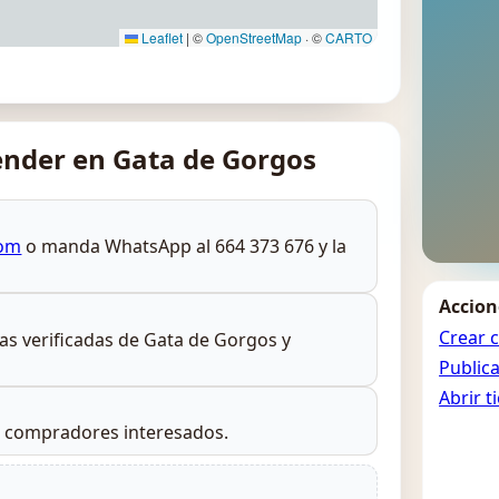
Leaflet
|
©
OpenStreetMap
· ©
CARTO
nder en Gata de Gorgos
com
o manda WhatsApp al 664 373 676 y la
Accion
Crear 
rias verificadas de Gata de Gorgos y
Public
Abrir t
s compradores interesados.