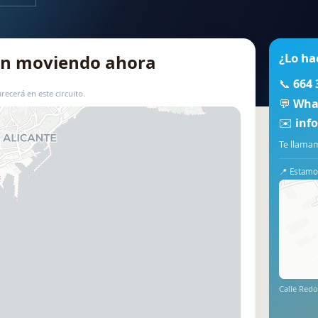
¿Lo ha
tán moviendo ahora
📞
664 
recerá en este circuito.
💬
Wha
✉️
inf
📍 Usar este mapa
Te llamam
📍 Estamos
Calle Redo