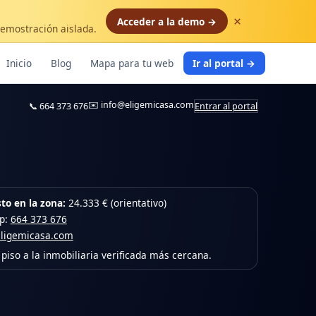
×
Acceder a la demo →
demostración aislada.
Inicio
Blog
Mapa para tu web
Ir al portal →
✉️
info@eligemicasa.com
📞
664 373 676
Entrar al portal
to en la zona:
24.333 € (orientativo)
pp:
664 373 676
eligemicasa.com
piso a la inmobiliaria verificada más cercana.