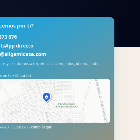
cemos por ti?
373 676
tsApp directo
o@eligemicasa.com
os y lo subimos a eligemicasa.com, fotos, idioma, todo.
 en Cox (Alicante)
🏠
ván 3 · 03350 Cox ·
cómo llegar