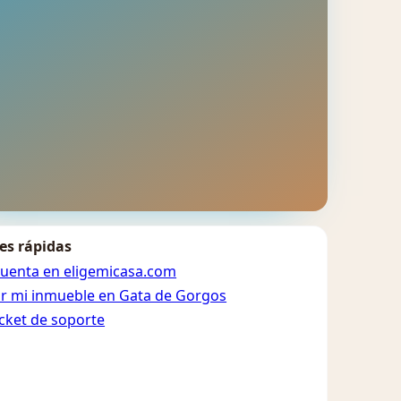
es rápidas
cuenta en eligemicasa.com
ar mi inmueble en Gata de Gorgos
icket de soporte