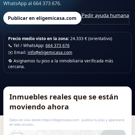
WhatsApp al 664 373 676.
Pedir ayuda humana
Publicar en eligemicasa.com
Precio medio visto en la zona:
24.333 € (orientativo)
📞 Tel / WhatsApp:
664 373 676
✉️ Email:
info@eligemicasa.com
🔁 Asignamos tu piso a la inmobiliaria verificada más
cercana.
Inmuebles reales que se están
moviendo ahora
Datos en vivo desde https://eligemicasa.com · publica tu piso y aparecerá
en este circuito.