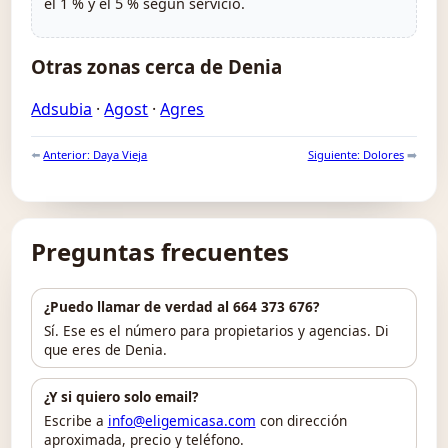
el 1 % y el 5 % según servicio.
Otras zonas cerca de Denia
Adsubia
·
Agost
·
Agres
⬅️
Anterior: Daya Vieja
Siguiente: Dolores
➡️
Preguntas frecuentes
¿Puedo llamar de verdad al 664 373 676?
Sí. Ese es el número para propietarios y agencias. Di
que eres de Denia.
¿Y si quiero solo email?
Escribe a
info@eligemicasa.com
con dirección
aproximada, precio y teléfono.