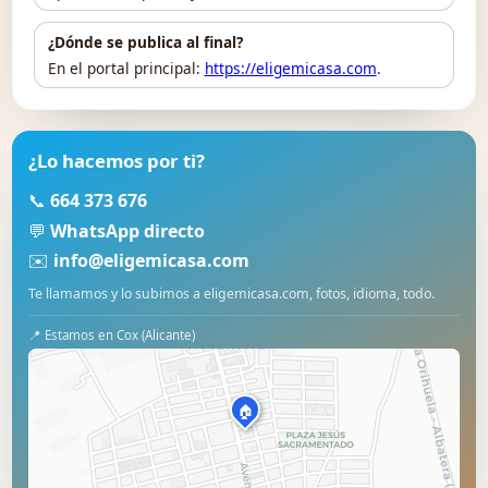
¿Dónde se publica al final?
En el portal principal:
https://eligemicasa.com
.
¿Lo hacemos por ti?
📞
664 373 676
💬
WhatsApp directo
✉️
info@eligemicasa.com
Te llamamos y lo subimos a eligemicasa.com, fotos, idioma, todo.
📍 Estamos en Cox (Alicante)
🏠