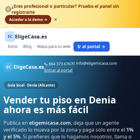
¿Eres profesional o particular? Prueba el panel sin
🟡
registrarte
×
Acceder a la demo →
EligeCasa.es
EC
Ir al portal →
Inicio
Blog
Mapa para tu web
✉️
info@eligemicasa.com
📞
664 373 676
EligeCasa.es
EC
Entrar al portal
Guía local · Denia (Alicante)
Vender tu piso en Denia
ahora es más fácil
Publica en
eligemicasa.com
, deja que un agente
verificado lo mueva por la zona y paga solo entre el
1%
y el 5%
. Si prefieres que lo hagamos nosotros, llama o