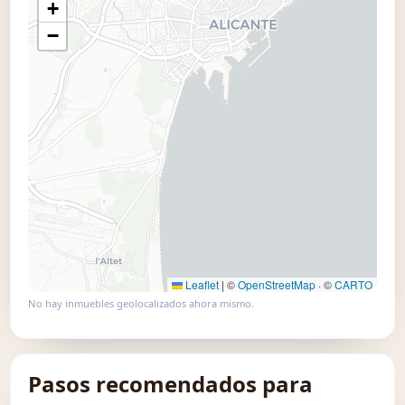
+
📍 Usar este mapa
−
Leaflet
|
©
OpenStreetMap
· ©
CARTO
No hay inmuebles geolocalizados ahora mismo.
Pasos recomendados para