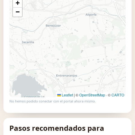
+
📍 Usar este mapa
−
Leaflet
|
©
OpenStreetMap
· ©
CARTO
No hemos podido conectar con el portal ahora mismo.
Pasos recomendados para