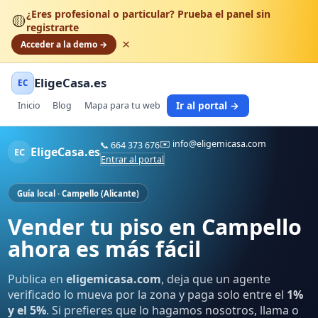
¿Eres profesional o particular? Prueba el panel sin
🟡
registrarte
×
Acceder a la demo →
EligeCasa.es
EC
Ir al portal →
Inicio
Blog
Mapa para tu web
✉️
info@eligemicasa.com
📞
664 373 676
EligeCasa.es
EC
Entrar al portal
Guía local · Campello (Alicante)
Vender tu piso en Campello
ahora es más fácil
Publica en
eligemicasa.com
, deja que un agente
verificado lo mueva por la zona y paga solo entre el
1%
y el 5%
. Si prefieres que lo hagamos nosotros, llama o