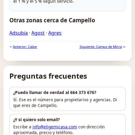
el 1 % y el 5 % según servicio.
Otras zonas cerca de Campello
Adsubia
·
Agost
·
Agres
⬅️
Anterior: Calpe
Siguiente: Campo de Mirra
➡️
Preguntas frecuentes
¿Puedo llamar de verdad al 664 373 676?
Sí. Ese es el número para propietarios y agencias. Di
que eres de Campello.
¿Y si quiero solo email?
Escribe a
info@eligemicasa.com
con dirección
aproximada, precio y teléfono.