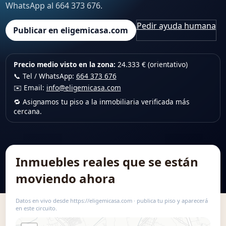
WhatsApp al 664 373 676.
Pedir ayuda humana
Publicar en eligemicasa.com
Precio medio visto en la zona:
24.333 € (orientativo)
📞 Tel / WhatsApp:
664 373 676
✉️ Email:
info@eligemicasa.com
🔁 Asignamos tu piso a la inmobiliaria verificada más
cercana.
Inmuebles reales que se están
moviendo ahora
Datos en vivo desde https://eligemicasa.com · publica tu piso y aparecerá
en este circuito.