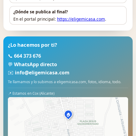
¿Dónde se publica al final?
En el portal principal:
https://eligemicasa.com
.
¿Lo hacemos por ti?
📞
664 373 676
💬
WhatsApp directo
✉️
info@eligemicasa.com
Te llamamos y lo subimos a eligemicasa.com, fotos, idioma, todo.
📍 Estamos en Cox (Alicante)
🏠