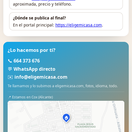
aproximada, precio y teléfono.
¿Dónde se publica al final?
En el portal principal:
https://eligemicasa.com
.
¿Lo hacemos por ti?
📞
664 373 676
💬
WhatsApp directo
✉️
info@eligemicasa.com
Te llamamos y lo subimos a eligemicasa.com, fotos, idioma, todo.
📍 Estamos en Cox (Alicante)
🏠