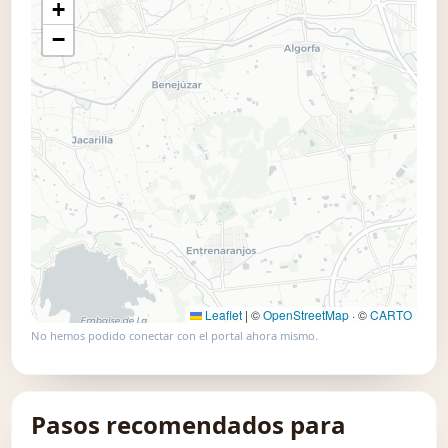
+
📍 Usar este mapa
−
Leaflet
|
©
OpenStreetMap
· ©
CARTO
No hemos podido conectar con el portal ahora mismo.
Pasos recomendados para