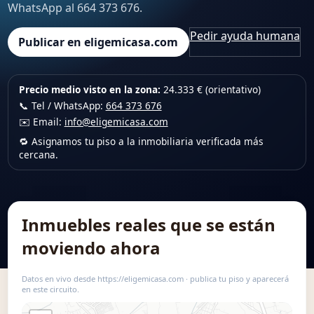
WhatsApp al 664 373 676.
Pedir ayuda humana
Publicar en eligemicasa.com
Precio medio visto en la zona:
24.333 € (orientativo)
📞 Tel / WhatsApp:
664 373 676
✉️ Email:
info@eligemicasa.com
🔁 Asignamos tu piso a la inmobiliaria verificada más
cercana.
Inmuebles reales que se están
moviendo ahora
Datos en vivo desde https://eligemicasa.com · publica tu piso y aparecerá
en este circuito.