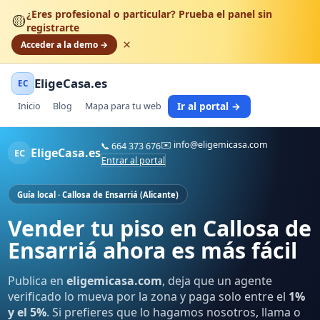
¿Eres profesional o particular? Prueba el panel sin
🟡
registrarte
×
Acceder a la demo →
EligeCasa.es
EC
Ir al portal →
Inicio
Blog
Mapa para tu web
✉️
info@eligemicasa.com
📞
664 373 676
EligeCasa.es
EC
Entrar al portal
Guía local · Callosa de Ensarriá (Alicante)
Vender tu piso en Callosa de
Ensarriá ahora es más fácil
Publica en
eligemicasa.com
, deja que un agente
verificado lo mueva por la zona y paga solo entre el
1%
y el 5%
. Si prefieres que lo hagamos nosotros, llama o