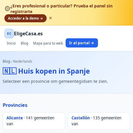
¿Eres profesional o particular? Prueba el panel sin
🟡
registrarte
×
Acceder a la demo →
EligeCasa.es
EC
Ir al portal →
Inicio
Blog
Mapa para tu web
Blog
›
Nederlands
🇳🇱 Huis kopen in Spanje
Selecteer een provincie om gemeentegidsen te zien.
Provincies
Alicante
· 141 gemeenten
Castellón
· 135 gemeenten
van
van