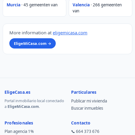
Murcia
· 45 gemeenten van
Valencia
· 266 gemeenten
van
More information at
eligemicasa.com
EligeMiCasa.com →
EligeCasa.es
Particulares
Portal inmobiliario local conectado
Publicar mi vivienda
a
EligeMiCasa.com
.
Buscar inmuebles
Profesionales
Contacto
Plan agencia 1%
📞
664 373 676