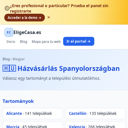
¿Eres profesional o particular? Prueba el panel sin
🟡
registrarte
×
Acceder a la demo →
EligeCasa.es
EC
Ir al portal →
Inicio
Blog
Mapa para tu web
Blog
›
Magyar
🇭🇺 Házvásárlás Spanyolországban
Válassz egy tartományt a települési útmutatókhoz.
Tartományok
Alicante
· 141 települések
Castellón
· 135 települések
Murcia
· 45 települések
Valencia
· 266 települések