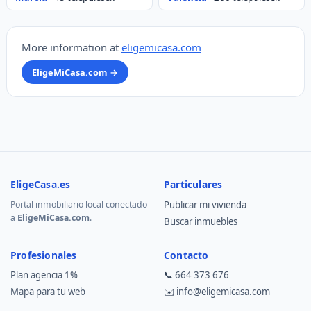
More information at
eligemicasa.com
EligeMiCasa.com →
EligeCasa.es
Particulares
Portal inmobiliario local conectado
Publicar mi vivienda
a
EligeMiCasa.com
.
Buscar inmuebles
Profesionales
Contacto
Plan agencia 1%
📞
664 373 676
Mapa para tu web
✉️
info@eligemicasa.com