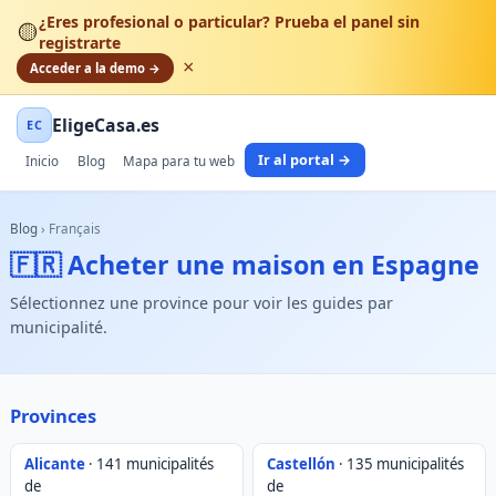
¿Eres profesional o particular? Prueba el panel sin
🟡
registrarte
×
Acceder a la demo →
EligeCasa.es
EC
Ir al portal →
Inicio
Blog
Mapa para tu web
Blog
›
Français
🇫🇷 Acheter une maison en Espagne
Sélectionnez une province pour voir les guides par
municipalité.
Provinces
Alicante
· 141 municipalités
Castellón
· 135 municipalités
de
de