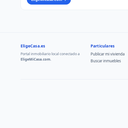
EligeCasa.es
Particulares
Portal inmobiliario local conectado a
Publicar mi vivienda
EligeMiCasa.com
.
Buscar inmuebles