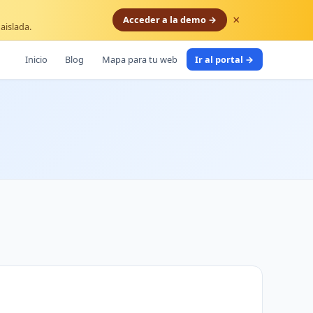
×
Acceder a la demo →
aislada.
Inicio
Blog
Mapa para tu web
Ir al portal →