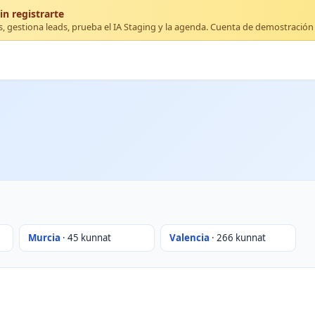
in registrarte
s, gestiona leads, prueba el IA Staging y la agenda. Cuenta de demostración 
Murcia
· 45 kunnat
Valencia
· 266 kunnat