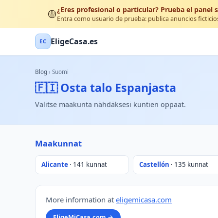
¿Eres profesional o particular? Prueba el panel s
🟡
Entra como usuario de prueba: publica anuncios ficticio
EligeCasa.es
EC
Blog
›
Suomi
🇫🇮 Osta talo Espanjasta
Valitse maakunta nähdäksesi kuntien oppaat.
Maakunnat
Alicante
· 141 kunnat
Castellón
· 135 kunnat
More information at
eligemicasa.com
EligeMiCasa.com →