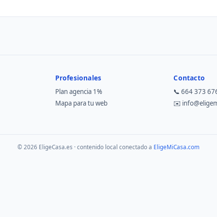
Profesionales
Contacto
Plan agencia 1%
📞
664 373 67
Mapa para tu web
✉️
info@elige
© 2026 EligeCasa.es · contenido local conectado a
EligeMiCasa.com