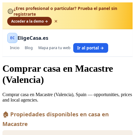
¿Eres profesional o particular? Prueba el panel sin
🟡
registrarte
×
Acceder a la demo →
EligeCasa.es
EC
Ir al portal →
Inicio
Blog
Mapa para tu web
Comprar casa en Macastre
(Valencia)
Comprar casa en Macastre (Valencia), Spain — opportunities, prices
and local agencies.
🏠 Propiedades disponibles en casa en
Macastre