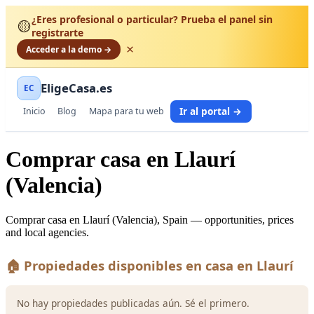
¿Eres profesional o particular? Prueba el panel sin
🟡
registrarte
×
Acceder a la demo →
EligeCasa.es
EC
Ir al portal →
Inicio
Blog
Mapa para tu web
Comprar casa en Llaurí
(Valencia)
Comprar casa en Llaurí (Valencia), Spain — opportunities, prices
and local agencies.
🏠 Propiedades disponibles en casa en Llaurí
No hay propiedades publicadas aún. Sé el primero.