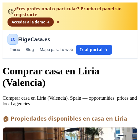
¿Eres profesional o particular? Prueba el panel sin
🟡
registrarte
×
Acceder a la demo →
EligeCasa.es
EC
Ir al portal →
Inicio
Blog
Mapa para tu web
Comprar casa en Liria
(Valencia)
Comprar casa en Liria (Valencia), Spain — opportunities, prices and
local agencies.
🏠 Propiedades disponibles en casa en Liria