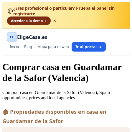
¿Eres profesional o particular? Prueba el panel sin
🟡
registrarte
×
Acceder a la demo →
EligeCasa.es
EC
Ir al portal →
Inicio
Blog
Mapa para tu web
Comprar casa en Guardamar
de la Safor (Valencia)
Comprar casa en Guardamar de la Safor (Valencia), Spain —
opportunities, prices and local agencies.
🏠 Propiedades disponibles en casa en
Guardamar de la Safor