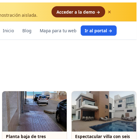
×
Acceder a la demo →
mostración aislada.
Inicio
Blog
Mapa para tu web
Ir al portal →
Planta baja de tres
Espectacular villa con seis