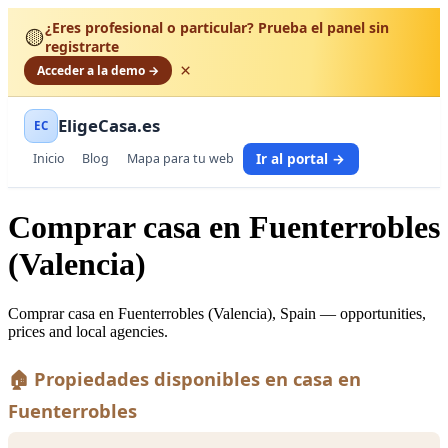
¿Eres profesional o particular? Prueba el panel sin
🟡
registrarte
×
Acceder a la demo →
EligeCasa.es
EC
Ir al portal →
Inicio
Blog
Mapa para tu web
Comprar casa en Fuenterrobles
(Valencia)
Comprar casa en Fuenterrobles (Valencia), Spain — opportunities,
prices and local agencies.
🏠 Propiedades disponibles en casa en
Fuenterrobles