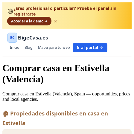
¿Eres profesional o particular? Prueba el panel sin
🟡
registrarte
×
Acceder a la demo →
EligeCasa.es
EC
Ir al portal →
Inicio
Blog
Mapa para tu web
Comprar casa en Estivella
(Valencia)
Comprar casa en Estivella (Valencia), Spain — opportunities, prices
and local agencies.
🏠 Propiedades disponibles en casa en
Estivella