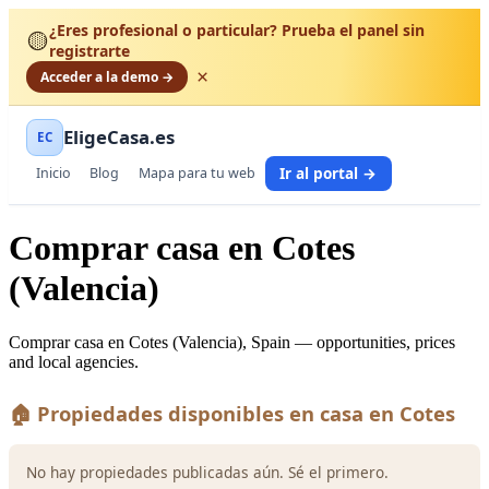
¿Eres profesional o particular? Prueba el panel sin
🟡
registrarte
×
Acceder a la demo →
EligeCasa.es
EC
Ir al portal →
Inicio
Blog
Mapa para tu web
Comprar casa en Cotes
(Valencia)
Comprar casa en Cotes (Valencia), Spain — opportunities, prices
and local agencies.
🏠 Propiedades disponibles en casa en Cotes
No hay propiedades publicadas aún. Sé el primero.