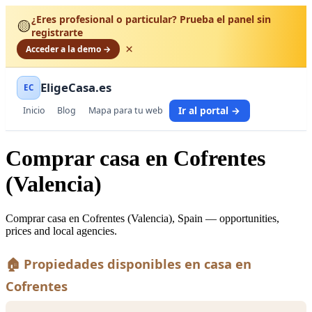
¿Eres profesional o particular? Prueba el panel sin
🟡
registrarte
×
Acceder a la demo →
EligeCasa.es
EC
Ir al portal →
Inicio
Blog
Mapa para tu web
Comprar casa en Cofrentes
(Valencia)
Comprar casa en Cofrentes (Valencia), Spain — opportunities,
prices and local agencies.
🏠 Propiedades disponibles en casa en
Cofrentes