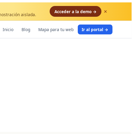
×
Acceder a la demo →
mostración aislada.
Inicio
Blog
Mapa para tu web
Ir al portal →