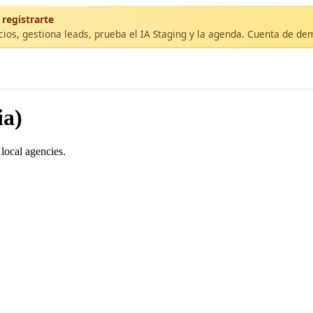
 registrarte
cios, gestiona leads, prueba el IA Staging y la agenda. Cuenta de de
ia)
local agencies.