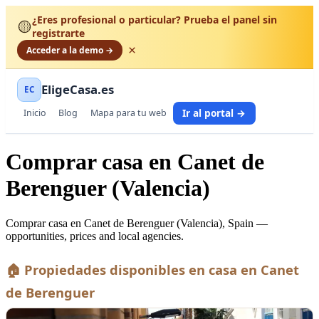
¿Eres profesional o particular? Prueba el panel sin
🟡
registrarte
×
Acceder a la demo →
EligeCasa.es
EC
Ir al portal →
Inicio
Blog
Mapa para tu web
Comprar casa en Canet de
Berenguer (Valencia)
Comprar casa en Canet de Berenguer (Valencia), Spain —
opportunities, prices and local agencies.
🏠 Propiedades disponibles en casa en Canet
de Berenguer