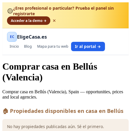
¿Eres profesional o particular? Prueba el panel sin
🟡
registrarte
×
Acceder a la demo →
EligeCasa.es
EC
Ir al portal →
Inicio
Blog
Mapa para tu web
Comprar casa en Bellús
(Valencia)
Comprar casa en Bellús (Valencia), Spain — opportunities, prices
and local agencies.
🏠 Propiedades disponibles en casa en Bellús
No hay propiedades publicadas aún. Sé el primero.