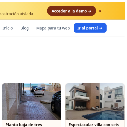
×
Acceder a la demo →
mostración aislada.
Inicio
Blog
Mapa para tu web
Ir al portal →
Planta baja de tres
Espectacular villa con seis