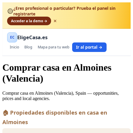
¿Eres profesional o particular? Prueba el panel sin
🟡
registrarte
×
Acceder a la demo →
EligeCasa.es
EC
Ir al portal →
Inicio
Blog
Mapa para tu web
Comprar casa en Almoines
(Valencia)
Comprar casa en Almoines (Valencia), Spain — opportunities,
prices and local agencies.
🏠 Propiedades disponibles en casa en
Almoines