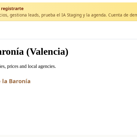
 registrarte
cios, gestiona leads, prueba el IA Staging y la agenda. Cuenta de de
ronía (Valencia)
s, prices and local agencies.
 la Baronía