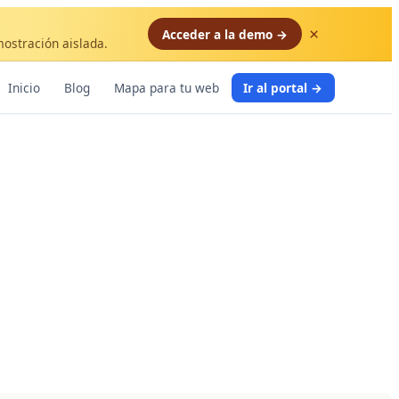
×
Acceder a la demo →
mostración aislada.
Inicio
Blog
Mapa para tu web
Ir al portal →