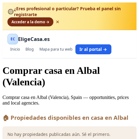
¿Eres profesional o particular? Prueba el panel sin
🟡
registrarte
×
Acceder a la demo →
EligeCasa.es
EC
Ir al portal →
Inicio
Blog
Mapa para tu web
Comprar casa en Albal
(Valencia)
Comprar casa en Albal (Valencia), Spain — opportunities, prices
and local agencies.
🏠 Propiedades disponibles en casa en Albal
No hay propiedades publicadas aún. Sé el primero.