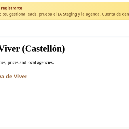
 registrarte
cios, gestiona leads, prueba el IA Staging y la agenda. Cuenta de de
iver (Castellón)
es, prices and local agencies.
va de Viver