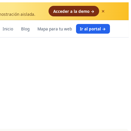
×
Acceder a la demo →
mostración aislada.
Inicio
Blog
Mapa para tu web
Ir al portal →