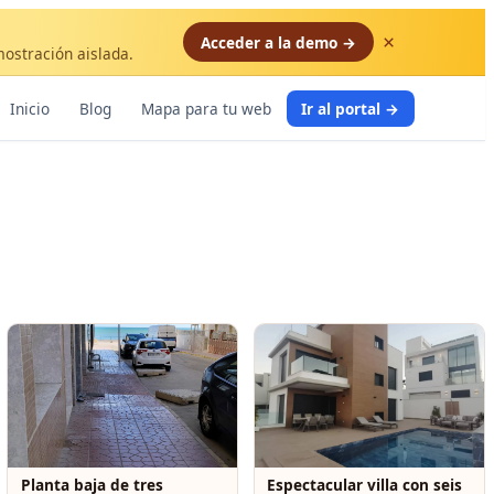
×
Acceder a la demo →
mostración aislada.
Inicio
Blog
Mapa para tu web
Ir al portal →
Planta baja de tres
Espectacular villa con seis