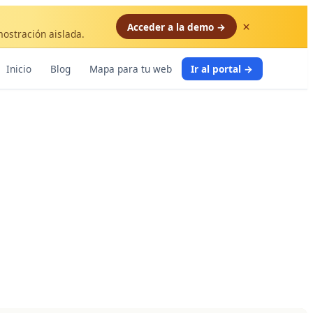
×
Acceder a la demo →
mostración aislada.
Inicio
Blog
Mapa para tu web
Ir al portal →