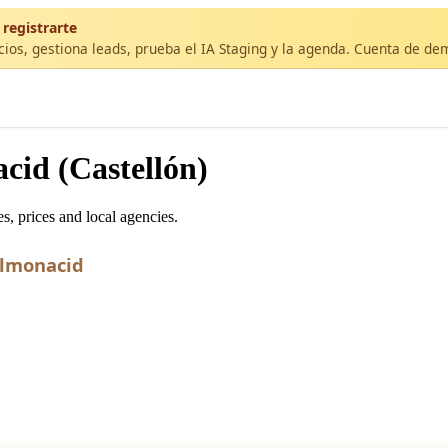
 registrarte
cios, gestiona leads, prueba el IA Staging y la agenda. Cuenta de de
cid (Castellón)
, prices and local agencies.
Almonacid