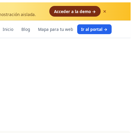
×
Acceder a la demo →
mostración aislada.
Inicio
Blog
Mapa para tu web
Ir al portal →