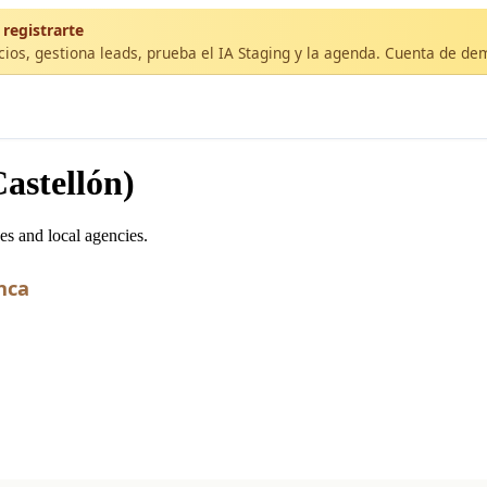
 registrarte
cios, gestiona leads, prueba el IA Staging y la agenda. Cuenta de de
astellón)
es and local agencies.
nca