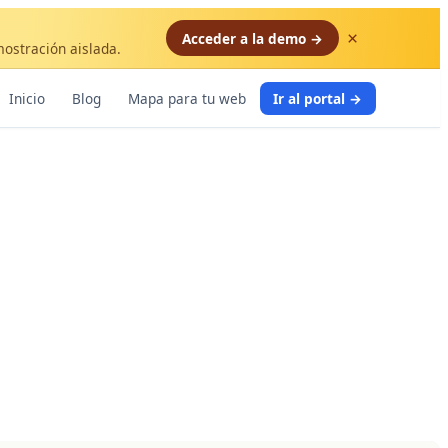
×
Acceder a la demo →
mostración aislada.
Inicio
Blog
Mapa para tu web
Ir al portal →