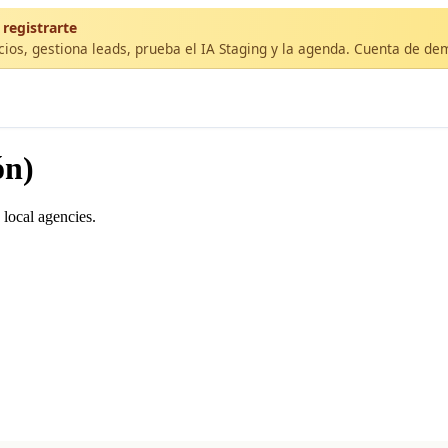
 registrarte
cios, gestiona leads, prueba el IA Staging y la agenda. Cuenta de de
ón)
 local agencies.