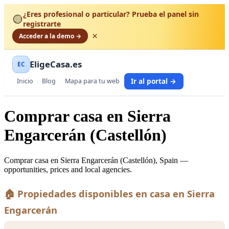
¿Eres profesional o particular? Prueba el panel sin
🟡
registrarte
×
Acceder a la demo →
EligeCasa.es
EC
Ir al portal →
Inicio
Blog
Mapa para tu web
Comprar casa en Sierra
Engarcerán (Castellón)
Comprar casa en Sierra Engarcerán (Castellón), Spain —
opportunities, prices and local agencies.
🏠 Propiedades disponibles en casa en Sierra
Engarcerán