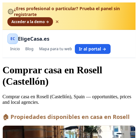
¿Eres profesional o particular? Prueba el panel sin
🟡
registrarte
×
Acceder a la demo →
EligeCasa.es
EC
Ir al portal →
Inicio
Blog
Mapa para tu web
Comprar casa en Rosell
(Castellón)
Comprar casa en Rosell (Castellón), Spain — opportunities, prices
and local agencies.
🏠 Propiedades disponibles en casa en Rosell