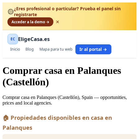
¿Eres profesional o particular? Prueba el panel sin
🟡
registrarte
×
Acceder a la demo →
EligeCasa.es
EC
Ir al portal →
Inicio
Blog
Mapa para tu web
Comprar casa en Palanques
(Castellón)
Comprar casa en Palanques (Castellón), Spain — opportunities,
prices and local agencies.
🏠 Propiedades disponibles en casa en
Palanques