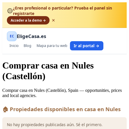
¿Eres profesional o particular? Prueba el panel sin
🟡
registrarte
×
Acceder a la demo →
EligeCasa.es
EC
Ir al portal →
Inicio
Blog
Mapa para tu web
Comprar casa en Nules
(Castellón)
Comprar casa en Nules (Castellón), Spain — opportunities, prices
and local agencies.
🏠 Propiedades disponibles en casa en Nules
No hay propiedades publicadas aún. Sé el primero.