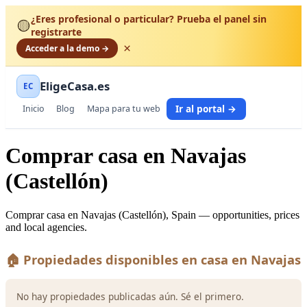
¿Eres profesional o particular? Prueba el panel sin
🟡
registrarte
×
Acceder a la demo →
EligeCasa.es
EC
Ir al portal →
Inicio
Blog
Mapa para tu web
Comprar casa en Navajas
(Castellón)
Comprar casa en Navajas (Castellón), Spain — opportunities, prices
and local agencies.
🏠 Propiedades disponibles en casa en Navajas
No hay propiedades publicadas aún. Sé el primero.