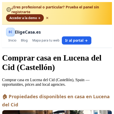
¿Eres profesional o particular? Prueba el panel sin
🟡
registrarte
×
Acceder a la demo →
EligeCasa.es
EC
Ir al portal →
Inicio
Blog
Mapa para tu web
Comprar casa en Lucena del
Cid (Castellón)
Comprar casa en Lucena del Cid (Castellón), Spain —
opportunities, prices and local agencies.
🏠 Propiedades disponibles en casa en Lucena
del Cid