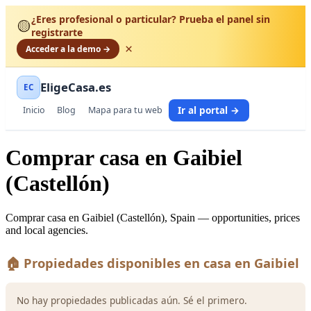
¿Eres profesional o particular? Prueba el panel sin
🟡
registrarte
×
Acceder a la demo →
EligeCasa.es
EC
Ir al portal →
Inicio
Blog
Mapa para tu web
Comprar casa en Gaibiel
(Castellón)
Comprar casa en Gaibiel (Castellón), Spain — opportunities, prices
and local agencies.
🏠 Propiedades disponibles en casa en Gaibiel
No hay propiedades publicadas aún. Sé el primero.