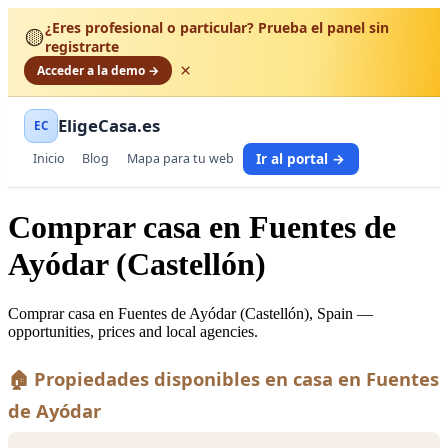
¿Eres profesional o particular? Prueba el panel sin
🟡
registrarte
×
Acceder a la demo →
EligeCasa.es
EC
Ir al portal →
Inicio
Blog
Mapa para tu web
Comprar casa en Fuentes de
Ayódar (Castellón)
Comprar casa en Fuentes de Ayódar (Castellón), Spain —
opportunities, prices and local agencies.
🏠 Propiedades disponibles en casa en Fuentes
de Ayódar