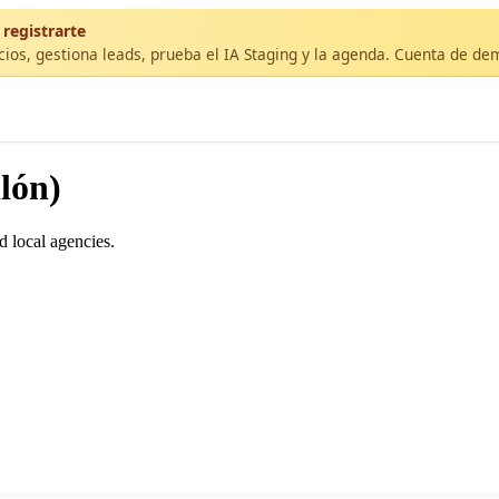
 registrarte
cios, gestiona leads, prueba el IA Staging y la agenda. Cuenta de de
lón)
d local agencies.