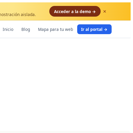
×
Acceder a la demo →
mostración aislada.
Inicio
Blog
Mapa para tu web
Ir al portal →