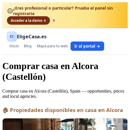
¿Eres profesional o particular? Prueba el panel sin
🟡
registrarte
×
Acceder a la demo →
EligeCasa.es
EC
Ir al portal →
Inicio
Blog
Mapa para tu web
Comprar casa en Alcora
(Castellón)
Comprar casa en Alcora (Castellón), Spain — opportunities, prices
and local agencies.
🏠 Propiedades disponibles en casa en Alcora